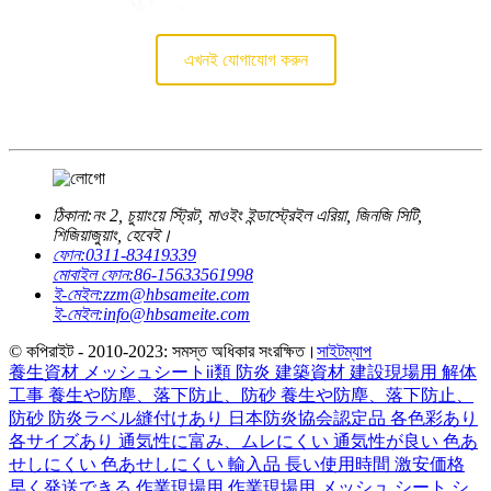
এখনই যোগাযোগ করুন
ঠিকানা:
নং 2, চুয়াংয়ে স্ট্রিট, মাওইং ইন্ডাস্ট্রেইল এরিয়া, জিনজি সিটি,
শিজিয়াজুয়াং, হেবেই।
ফোন:
0311-83419339
মোবাইল ফোন:
86-15633561998
ই-মেইল:
zzm@hbsameite.com
ই-মেইল:
info@hbsameite.com
© কপিরাইট - 2010-2023: সমস্ত অধিকার সংরক্ষিত।
সাইটম্যাপ
養生資材 メッシュシートⅱ類 防炎 建築資材 建設現場用 解体
工事 養生や防塵、落下防止、防砂 養生や防塵、落下防止、
防砂 防炎ラベル縫付けあり 日本防炎協会認定品 各色彩あり
各サイズあり 通気性に富み、ムレにくい 通気性が良い 色あ
せしにくい 色あせしにくい 輸入品 長い使用時間 激安価格
早く発送できる 作業現場用 作業現場用 メッシュ シート シ