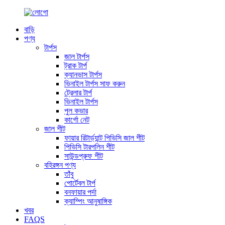
বাড়ি
পণ্য
টার্পস
জাল টার্পস
ট্রাক টার্প
ক্যানভাস টার্পস
ভিনাইল টার্পস সাফ করুন
ট্রেলার টার্প
ভিনাইল টার্পস
পুল কভার
কার্গো নেট
জাল শীট
ফায়ার রিটার্ড্যান্ট পিভিসি জাল শীট
পিভিসি টারপলিন শীট
সাউন্ডপ্রুফ শীট
বহিরঙ্গন পণ্য
তাঁবু
পোর্টেবল টার্প
বনফায়ার পর্দা
ক্যাম্পিং আনুষাঙ্গিক
খবর
FAQS