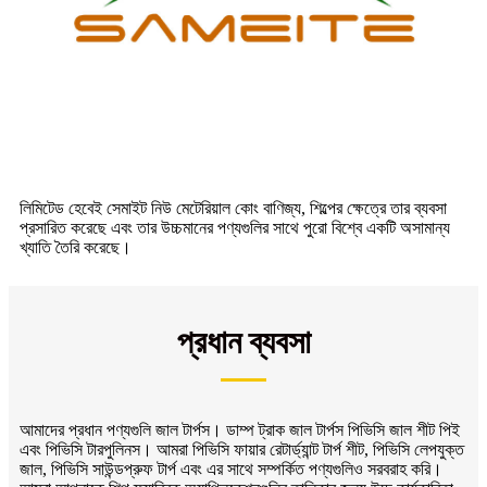
লিমিটেড হেবেই সেমাইট নিউ মেটেরিয়াল কোং বাণিজ্য, শিল্পের ক্ষেত্রে তার ব্যবসা
প্রসারিত করেছে এবং তার উচ্চমানের পণ্যগুলির সাথে পুরো বিশ্বে একটি অসামান্য
খ্যাতি তৈরি করেছে।
প্রধান ব্যবসা
আমাদের প্রধান পণ্যগুলি জাল টার্পস। ডাম্প ট্রাক জাল টার্পস পিভিসি জাল শীট পিই
এবং পিভিসি টারপুলিনস। আমরা পিভিসি ফায়ার রেটার্ড্যান্ট টার্প শীট, পিভিসি লেপযুক্ত
জাল, পিভিসি সাউন্ডপ্রুফ টার্প এবং এর সাথে সম্পর্কিত পণ্যগুলিও সরবরাহ করি।