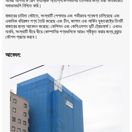
আমরা আপনাকে শিল্প ফ্যাব্রিক অ্যাপ্লিকেশনগুলির তালিকার জন্য উচ্চ কার্যকারিতা
সমাধানগুলি নিশ্চিত করি।
বাজারের চাহিদা মেটাতে, সংস্থাটি পেশাদার এবং গভীরতর গবেষণা চালিয়েছে এবং
একাধিক বহিরঙ্গন পণ্য তৈরি করেছে এবং চীন, জাপান এবং মার্কিন যুক্তরাষ্ট্রে তিনটি
বাজারের জন্য আবেদন করেছে: কেপিসন এবং কেপিএসশন দুটি ট্রেডমার্ক। এখনও
অবধি, সংস্থাটি ধীরে ধীরে কোম্পানির পণ্যগুলিকে আরও স্বীকৃত করার জন্য ব্র্যান্ড
কৌশল প্রচার করবে।
আবেদন: