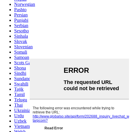
Norwegian
Pashto
Persian
Punjabi
Serbian
Sesotho
Sinhala
Slovak
Slovenian
Somali
Samoan
Scots Gaelic
Shona
Sindhi
Sundanese
Swahili
Tajik
Tamil
Telugu
Thai
Ukrainian
Urdu
Uzbek
Vietnamese
Welsh