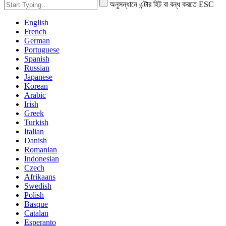
অনুসন্ধানে এন্টার হিট বা বন্ধ করতে ESC
English
French
German
Portuguese
Spanish
Russian
Japanese
Korean
Arabic
Irish
Greek
Turkish
Italian
Danish
Romanian
Indonesian
Czech
Afrikaans
Swedish
Polish
Basque
Catalan
Esperanto