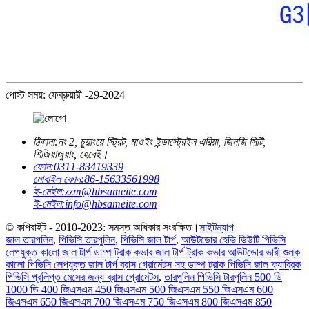
পোস্ট সময়: ফেব্রুয়ারী -29-2024
ঠিকানা:
নং 2, চুয়াংয়ে স্ট্রিট, মাওইং ইন্ডাস্ট্রেইল এরিয়া, জিনজি সিটি,
শিজিয়াজুয়াং, হেবেই।
ফোন:
0311-83419339
মোবাইল ফোন:
86-15633561998
ই-মেইল:
zzm@hbsameite.com
ই-মেইল:
info@hbsameite.com
© কপিরাইট - 2010-2023: সমস্ত অধিকার সংরক্ষিত।
সাইটম্যাপ
জাল তারপলিন
,
পিভিসি তারপুলিন
,
পিভিসি জাল টার্প
,
আউটডোর হেভি ডিউটি ​​পিভিসি
লেপযুক্ত কালো জাল টার্প ডাম্প ট্রাক কভার জাল টার্প ট্রাক কভার আউটডোর ভারী শুল্ক
কালো পিভিসি লেপযুক্ত জাল টার্প ব্রাস গ্রোমেটস সহ ডাম্প ট্রাক পিভিসি জাল ফ্যাব্রিক
পিভিসি প্রলিপ্ত মেসের জন্য ব্রাস গ্রোমেটস
,
তারপুলিন পিভিসি টারপুলিন 500 ডি
1000 ডি 400 জিএসএম 450 জিএসএম 500 জিএসএম 550 জিএসএম 600
জিএসএম 650 জিএসএম 700 জিএসএম 750 জিএসএম 800 জিএসএম 850