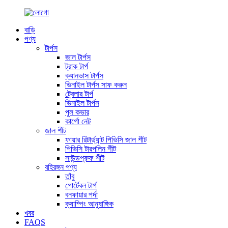
বাড়ি
পণ্য
টার্পস
জাল টার্পস
ট্রাক টার্প
ক্যানভাস টার্পস
ভিনাইল টার্পস সাফ করুন
ট্রেলার টার্প
ভিনাইল টার্পস
পুল কভার
কার্গো নেট
জাল শীট
ফায়ার রিটার্ড্যান্ট পিভিসি জাল শীট
পিভিসি টারপলিন শীট
সাউন্ডপ্রুফ শীট
বহিরঙ্গন পণ্য
তাঁবু
পোর্টেবল টার্প
বনফায়ার পর্দা
ক্যাম্পিং আনুষাঙ্গিক
খবর
FAQS