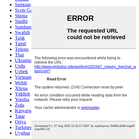
Samoan
Scots Gaelic
Shona
Sindhi
Sundanese
Swahili
Tajik
Tamil
Telugu
Thai
Ukrainian
Urdu
Uzbek
Vietnamese
Welsh
Xhosa
Yiddish
Yoruba
Zulu
Kinyarwanda
Tatar
Oriya
Turkmen
Uyghur