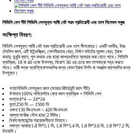
পিভিসি মেশ শীট পিভিসি লেপযুক্ত সাফ্টি নেট গরম প্রতিরোধী এবং তাপ সিলেবল সবুজ
সংক্ষিপ্ত বিবরণ:
পিভিসি লেপযুক্ত সাফ্টি নেট গরম প্রতিরোধী এবং তাপ সীলমোহর। একটি নমনীয়, উচ্চ
টেনসিল জাল, এটি উইন্ডস্ক্রিন, গোপনীয়তার বেড়া, নির্মাণ সাইটের সুরক্ষা বেড়া, ট্রাক
কভার, ডুবুরি ব্যাগ, পুল কভার এবং ছায়া কাপড়গুলিতে ব্যবহার করা যেতে পারে। পিভিসি
ফ্যাব্রিক, 18 বা 40 ওজে উপলব্ধ, বিয়োগ 30 এর চেয়ে কম তাপমাত্রা সহ্য করতে
পারে। ভারী শুল্ক অ্যাপ্লিকেশনগুলির জন্য যেমন ট্রাক টার্পস বা সরঞ্জাম ব্যাগগুলির জন্য
উপযুক্ত।
পণ্য:
পিভিসি লেপযুক্ত জাল (ফায়ার রিটার্ড্যান্ট জাল শীট)
উপাদান:
100% পলিয়েস্টার বোনা জাল ফ্যাব্রিক + পিভিসি লেপ
ঘনত্ব:
4*4 --- 24*24
সুতা:
250 ডি --- 1500 ডি
ওজন:
130 জিএসএম ~ 420 জিএসএম
প্রস্থ:
সর্বোচ্চ যৌথ ছাড়া 2 মিটার।
দৈর্ঘ্য:
ক্লায়েন্টের প্রয়োজনীয়তা হিসাবে।
সমাপ্ত আকার:
1.8 মি*5.1 মি, 1.8 মি*5.4 মি, 1.8 মি*3.6 মি, 1.8 মি*7.2 মি,
ইত্যাদি।