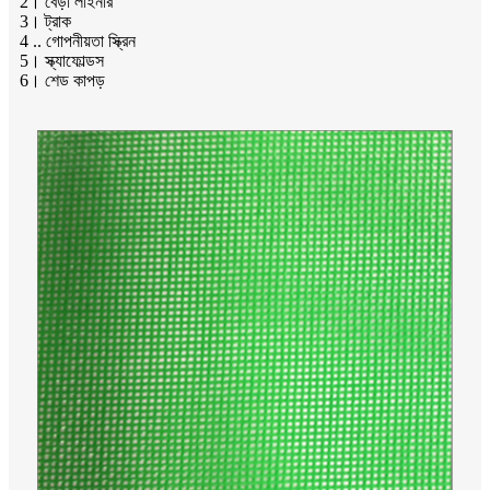
2। বেড়া লাইনার
3। ট্রাক
4 .. গোপনীয়তা স্ক্রিন
5। স্ক্যাফোল্ডস
6। শেড কাপড়