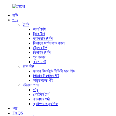
বাড়ি
পণ্য
টার্পস
জাল টার্পস
ট্রাক টার্প
ক্যানভাস টার্পস
ভিনাইল টার্পস সাফ করুন
ট্রেলার টার্প
ভিনাইল টার্পস
পুল কভার
কার্গো নেট
জাল শীট
ফায়ার রিটার্ড্যান্ট পিভিসি জাল শীট
পিভিসি টারপলিন শীট
সাউন্ডপ্রুফ শীট
বহিরঙ্গন পণ্য
তাঁবু
পোর্টেবল টার্প
বনফায়ার পর্দা
ক্যাম্পিং আনুষাঙ্গিক
খবর
FAQS