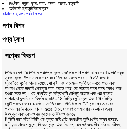
রঙ:
নীল, সবুজ, ধূসর, সাদা, কমলা, কালো, ইত্যাদি
আইলেট:
অ্যালুমিনিয়াম/ব্রাস
আমাদের ইমেল প্রেরণ করুন
পণ্য বিশদ
পণ্য ট্যাগ
পণ্যের বিবরণ
পিভিসি মেশ শীট পিভিসি প্রলিপ্ত সুরক্ষা নেট হ'ল তাপ প্রতিরোধের সাথে একটি সবুজ
সুরক্ষা সুরক্ষা উপাদান এবং গরম করে সিল করা যেতে পারে। পিভিসি কভারিং
স্তরটিতে সূর্যের আলো রয়েছে, যা বৃষ্টি এবং বাতাসকে প্রতিহত করতে পারে এবং
সাধারণ থেকে মাঝারি খেলাধুলা সহ্য করতে পারে এবং সময়ের সাথে সাথে আরও খারাপ
হওয়া সহজ নয়। এই পণ্যটির খুব শক্তিশালী বৈশিষ্ট্য রয়েছে এবং এর কাজের
তাপমাত্রা ক্র্যাকিং বা বিকৃতি ছাড়াই - 18 ডিগ্রি সেন্টিগ্রেড এবং 150 ডিগ্রি
সেন্টিগ্রেডের মধ্যে রয়েছে। তদতিরিক্ত, পিভিসি জাল শীটে ঠান্ডা প্রতিরোধের,
প্রভাব প্রতিরোধের, ভাল দৃ ness ়তা, সাধারণ তাপমাত্রার ব্যবহারের জন্য
উপযুক্ত এবং কোনও রঙ হ্রাসের বৈশিষ্ট্যও রয়েছে।
পিভিসি জাল শীট পিভিসি লেপযুক্ত সাফ্টি নেট পণ্যগুলির সুবিধাগুলির মধ্যে রয়েছে:
এটি হ্যালোজেন মুক্ত, নিকেল মুক্ত এবং নিরাপদ; টেকসই এবং দীর্ঘ পরিষেবা জীবন;