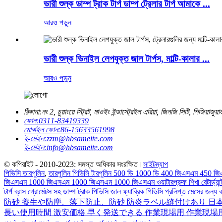
ভারী শুল্ক ডাম্প ট্রাক টার্প ডাম্প ট্রেলার টার্প আমাকে ...
আরও পড়ুন
ভারী শুল্ক ভিনাইল লেপযুক্ত জাল টার্পস, মাল্টি-কালার ...
আরও পড়ুন
ঠিকানা:
নং 2, চুয়াংয়ে স্ট্রিট, মাওইং ইন্ডাস্ট্রেইল এরিয়া, জিনজি সিটি, শিজিয়াজুয
ফোন:
0311-83419339
মোবাইল ফোন:
86-15633561998
ই-মেইল:
zzm@hbsameite.com
ই-মেইল:
info@hbsameite.com
© কপিরাইট - 2010-2023: সমস্ত অধিকার সংরক্ষিত।
সাইটম্যাপ
পিভিসি তারপুলিন
,
তারপুলিন পিভিসি টারপুলিন 500 ডি 1000 ডি 400 জিএসএম 
জিএসএম 1000 জিএসএম 1000 জিএসএম 1000 জিএসএম ওয়াটারপ্রুফ শিখা রেটার্ড্যান্ট
টার্প ব্রাস গ্রোমেটস সহ ডাম্প ট্রাক পিভিসি জাল ফ্যাব্রিক পিভিসি প্রলিপ্ত মেসের জন্য 
防砂 養生や防塵、落下防止、防砂 防炎ラベル縫付けあり 日本
長い使用時間 激安価格 早く発送できる 作業現場用 作業現場用