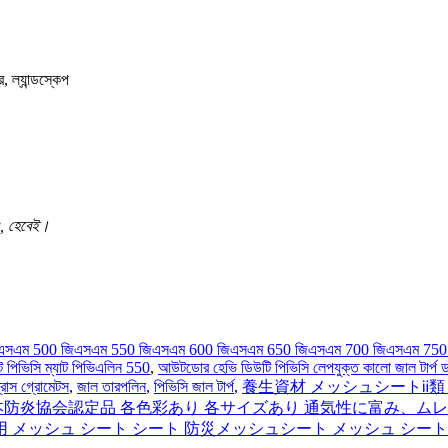
়াং, হেবেই।
450 জিএসএম 500 জিএসএম 550 জিএসএম 600 জিএসএম 650 জিএসএম 700 জিএসএম 
 পিভিসি ম্যাট পিভিএলিন 550
,
আউটডোর হেভি ডিউটি ​​পিভিসি লেপযুক্ত কালো জাল টার্প ড
ব্রাস গ্রোমেটস
,
জাল তারপলিন
,
পিভিসি জাল টার্প
,
養生資材 メッシュシートⅱ類
防炎協会認定品 各色彩あり 各サイズあり 通気性に富み、ムレ
 メッシュ シート シート 防災メッシュシート メッシュ シート