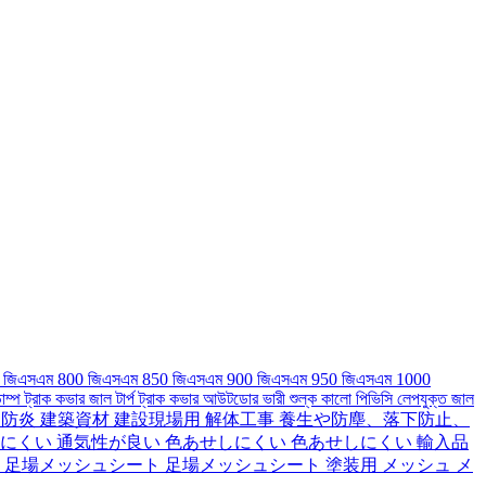
750 জিএসএম 800 জিএসএম 850 জিএসএম 900 জিএসএম 950 জিএসএম 1000
াম্প ট্রাক কভার জাল টার্প ট্রাক কভার আউটডোর ভারী শুল্ক কালো পিভিসি লেপযুক্ত জাল
 防炎 建築資材 建設現場用 解体工事 養生や防塵、落下防止、
にくい 通気性が良い 色あせしにくい 色あせしにくい 輸入品
 足場メッシュシート 足場メッシュシート 塗装用 メッシュ メ