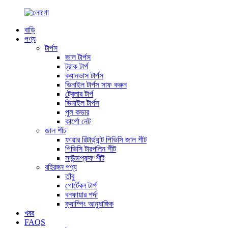
বাড়ি
পণ্য
টার্পস
জাল টার্পস
ট্রাক টার্প
ক্যানভাস টার্পস
ভিনাইল টার্পস সাফ করুন
ট্রেলার টার্প
ভিনাইল টার্পস
পুল কভার
কার্গো নেট
জাল শীট
ফায়ার রিটার্ড্যান্ট পিভিসি জাল শীট
পিভিসি টারপলিন শীট
সাউন্ডপ্রুফ শীট
বহিরঙ্গন পণ্য
তাঁবু
পোর্টেবল টার্প
বনফায়ার পর্দা
ক্যাম্পিং আনুষাঙ্গিক
খবর
FAQS