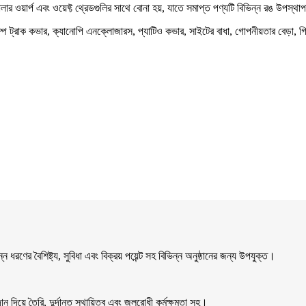
ি-কালার ওয়ার্প এবং ওয়েফ্ট থ্রেডগুলির সাথে বোনা হয়, যাতে সমাপ্ত পণ্যটি বিভিন্ন রঙ উপস্
ডাম্প ট্রাক কভার, ক্যানোপি এনক্লোজারস, প্যাটিও কভার, সাইটের বাধা, গোপনীয়তার বেড়া, 
ধরণের বৈশিষ্ট্য, সুবিধা এবং বিক্রয় পয়েন্ট সহ বিভিন্ন অনুষ্ঠানের জন্য উপযুক্ত।
দিয়ে তৈরি, দুর্দান্ত স্থায়িত্ব এবং জলরোধী কর্মক্ষমতা সহ।