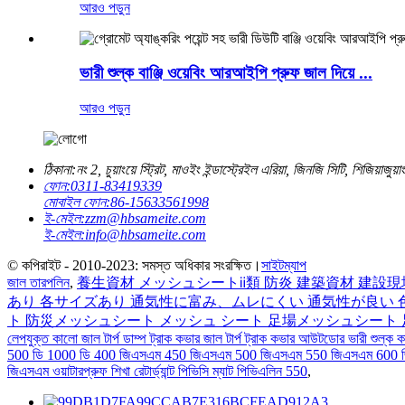
আরও পড়ুন
ভারী শুল্ক বাঞ্জি ওয়েবিং আরআইপি প্রুফ জাল দিয়ে ...
আরও পড়ুন
ঠিকানা:
নং 2, চুয়াংয়ে স্ট্রিট, মাওইং ইন্ডাস্ট্রেইল এরিয়া, জিনজি সিটি, শিজিয়াজুয
ফোন:
0311-83419339
মোবাইল ফোন:
86-15633561998
ই-মেইল:
zzm@hbsameite.com
ই-মেইল:
info@hbsameite.com
© কপিরাইট - 2010-2023: সমস্ত অধিকার সংরক্ষিত।
সাইটম্যাপ
জাল তারপলিন
,
養生資材 メッシュシートⅱ類 防炎 建築資材 建設
あり 各サイズあり 通気性に富み、ムレにくい 通気性が良い 色
ト 防災メッシュシート メッシュ シート 足場メッシュシート 
লেপযুক্ত কালো জাল টার্প ডাম্প ট্রাক কভার জাল টার্প ট্রাক কভার আউটডোর ভারী শুল্ক কা
500 ডি 1000 ডি 400 জিএসএম 450 জিএসএম 500 জিএসএম 550 জিএসএম 600
জিএসএম ওয়াটারপ্রুফ শিখা রেটার্ড্যান্ট পিভিসি ম্যাট পিভিএলিন 550
,