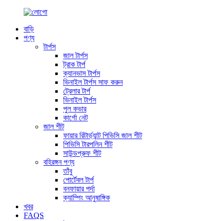
বাড়ি
পণ্য
টার্পস
জাল টার্পস
ট্রাক টার্প
ক্যানভাস টার্পস
ভিনাইল টার্পস সাফ করুন
ট্রেলার টার্প
ভিনাইল টার্পস
পুল কভার
কার্গো নেট
জাল শীট
ফায়ার রিটার্ড্যান্ট পিভিসি জাল শীট
পিভিসি টারপলিন শীট
সাউন্ডপ্রুফ শীট
বহিরঙ্গন পণ্য
তাঁবু
পোর্টেবল টার্প
বনফায়ার পর্দা
ক্যাম্পিং আনুষাঙ্গিক
খবর
FAQS