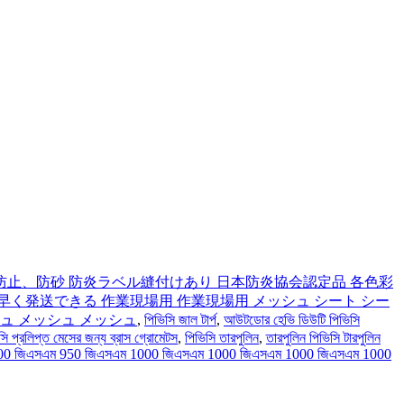
下防止、防砂 防炎ラベル縫付けあり 日本防炎協会認定品 各色彩
早く発送できる 作業現場用 作業現場用 メッシュ シート シー
ュ メッシュ メッシュ
,
পিভিসি জাল টার্প
,
আউটডোর হেভি ডিউটি ​​পিভিসি
সি প্রলিপ্ত মেসের জন্য ব্রাস গ্রোমেটস
,
পিভিসি তারপুলিন
,
তারপুলিন পিভিসি টারপুলিন
900 জিএসএম 950 জিএসএম 1000 জিএসএম 1000 জিএসএম 1000 জিএসএম 1000