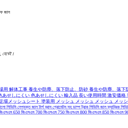
়াং, হেবেই।
現場用 解体工事 養生や防塵、落下防止、防砂 養生や防塵、落
あせしにくい 色あせしにくい 輸入品 長い使用時間 激安価格 
足場メッシュシート 塗装用 メッシュ メッシュ メッシュ メッシ
লো পিভিসি লেপযুক্ত জাল টার্প ব্রাস গ্রোমেটস সহ ডাম্প ট্রাক পিভিসি জাল ফ্যাব্রিক পিভি
 জিএসএম 650 জিএসএম 700 জিএসএম 750 জিএসএম 800 জিএসএম 850 জিএসএম 